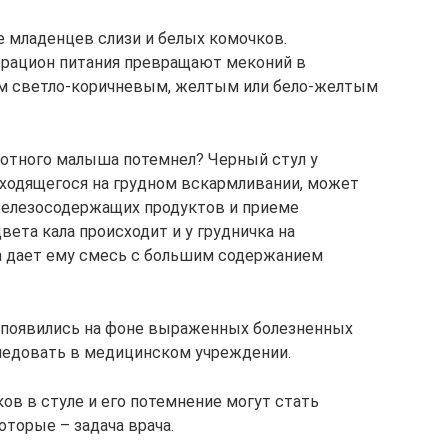
е младенцев слизи и белых комочков.
рацион питания превращают меконий в
м светло-коричневым, желтым или бело-желтым
охотного малыша потемнел? Черный стул у
находящегося на грудном вскармливании, может
железосодержащих продуктов и приеме
ета кала происходит и у грудничка на
а дает ему смесь с большим содержанием
ь появились на фоне выраженных болезненных
едовать в медицинском учреждении.
ов в стуле и его потемнение могут стать
оторые – задача врача.