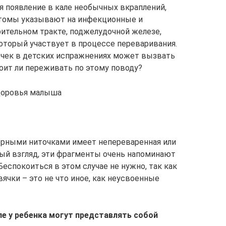
я появление в кале необычных вкраплений,
птомы указывают на инфекционные и
ительном тракте, поджелудочной железе,
который участвует в процессе переваривания.
очек в детских испражнениях может вызвать
оит ли переживать по этому поводу?
здоровья малыша
ерными ниточками имеет непереваренная или
вый взгляд, эти фрагменты очень напоминают
Беспокоиться в этом случае не нужно, так как
вячки – это не что иное, как неусвоенные
ле у ребенка могут представлять собой