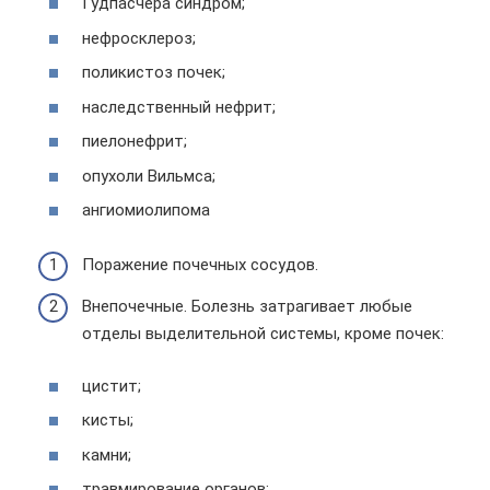
Гудпасчера синдром;
нефросклероз;
поликистоз почек;
наследственный нефрит;
пиелонефрит;
опухоли Вильмса;
ангиомиолипома
Поражение почечных сосудов.
Внепочечные. Болезнь затрагивает любые
отделы выделительной системы, кроме почек:
цистит;
кисты;
камни;
травмирование органов;