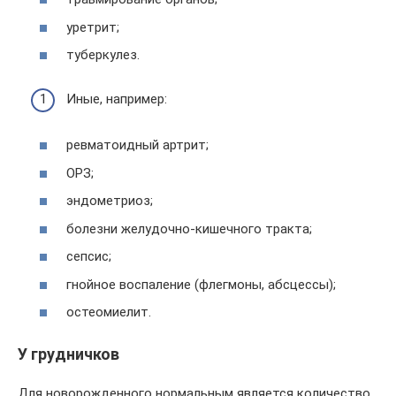
уретрит;
туберкулез.
Иные, например:
ревматоидный артрит;
ОРЗ;
эндометриоз;
болезни желудочно-кишечного тракта;
сепсис;
гнойное воспаление (флегмоны, абсцессы);
остеомиелит.
У грудничков
Для новорожденного нормальным является количество