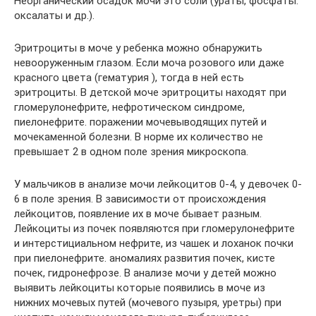
Неорганический осадок мочи это соли (ураты, фосфаты.
оксалаты и др.).
Эритроциты в моче у ребенка можно обнаружить
невооруженным глазом. Если моча розового или даже
красного цвета (гематурия ), тогда в ней есть
эритроциты. В детской моче эритроциты находят при
гломерулонефрите, нефротическом синдроме,
пиелонефрите. поражении мочевыводящих путей и
мочекаменной болезни. В норме их количество не
превышает 2 в одном поле зрения микроскопа.
У мальчиков в анализе мочи лейкоцитов 0-4, у девочек 0-
6 в поле зрения. В зависимости от происхождения
лейкоцитов, появление их в моче бывает разным.
Лейкоциты из почек появляются при гломерулонефрите
и интерстициальном нефрите, из чашек и лоханок почки
при пиелонефрите. аномалиях развития почек, кисте
почек, гидронефрозе. В анализе мочи у детей можно
выявить лейкоциты которые появились в моче из
нижних мочевых путей (мочевого пузыря, уретры) при