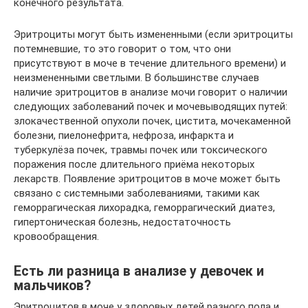
конечного результата.
Эритроциты могут быть измененными (если эритроциты
потемневшие, то это говорит о том, что они
присутствуют в моче в течение длительного времени) и
неизмененными светлыми. В большинстве случаев
наличие эритроцитов в анализе мочи говорит о наличии
следующих заболеваний почек и мочевыводящих путей:
злокачественной опухоли почек, цистита, мочекаменной
болезни, пиелонефрита, нефроза, инфаркта и
туберкулёза почек, травмы почек или токсического
поражения после длительного приёма некоторых
лекарств. Появление эритроцитов в моче может быть
связано с системными заболеваниями, такими как
геморрагическая лихорадка, геморрагический диатез,
гипертоническая болезнь, недостаточность
кровообращения.
Есть ли разница в анализе у девочек и
мальчиков?
Эритроцитов в моче у здоровых детей разного пола и