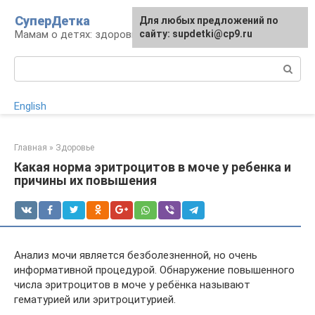
Перейти
СуперДетка
Для любых предложений по
к
Мамам о детях: здоровье, уход, развитие
сайту: supdetki@cp9.ru
контенту
Поиск:
English
Главная
»
Здоровье
Какая норма эритроцитов в моче у ребенка и
причины их повышения
Анализ мочи является безболезненной, но очень
информативной процедурой. Обнаружение повышенного
числа эритроцитов в моче у ребёнка называют
гематурией или эритроцитурией.