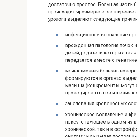
достаточно простое. Большая часть б
происходит чрезмерное расширение со
урологи выделяют следующие причин
инфекционное воспаление орг
врожденная патология почек и
детей, родители которых такж
передается вместе с генетич
мочекаменная болезнь новоро
формируются в органах выдел
малыша (конкременты могут б
провоцировать повышение кон
заболевания кровеносных сос
хроническое воспаление инфе
присутствующее в одном из вн
хронической, так и в острой 
систему и вызывая постоянны