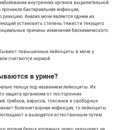
заболевании внутренних органов выделительной
 проникла бактериальная инфекция,
реакцию. Анализ мочи является одним из
ляющий установить степень тяжести текущего
тенциальные причины изменения биохимического
 бывают повышенные лейкоциты в моче у
тели считаются нормой.
ываются в урине?
белые тельца под названием лейкоциты. Их
то защита организма от посторонних
ий, грибков, вирусов, токсинов и свободных
никает болезнетворная инфекция, то лейкоциты
 поглощают и выводятся естественным путем.
го уровня белых кровяных телец указывает на