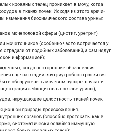
елых кровяных телец проникает в мочу, когда
судов в тканях почек. Исходя из этого врачи-
ы изменения биохимического состава урины:
анов мочеполовой сферы (цистит, уретрит);
ли мочеточников (особенно часто встречается у
е страдали от подобных заболеваний, а сам недуг
еской информацией);
жденных, когда посторонние образования
ения еще на стадии внутриутробного развития
ыть обнаружены в мочевом пузыре, почках и
центрации лейкоцитов в составе урины);
удов, нарушающие целостность тканей почек;
кционной природы происхождения,
утренних органов (способно протекать, как в
форме, систематически ослабляя иммунную
й рост белых кровяных телец);