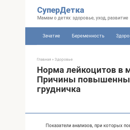
Перейти
СуперДетка
к
контенту
Мамам о детях: здоровье, уход, развитие
Зачатие
Беременность
Здоро
Главная
»
Здоровье
Норма лейкоцитов в м
Причины повышенных
грудничка
Показатели анализов, при которых п