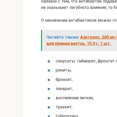
связано с тем, что антибиотик подав
не оказывает пагубного влияния, то 
О назначении антибиотиков можно го
Читайте также:
Азитрокс, 200 мг
для приема внутрь, 15.9 г, 1 шт.
синуситы: гайморит, фронтит и
риниты;
бронхит;
плеврит;
воспаление легких;
трахеит;
туберкулез.