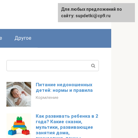
Для любых предложений по
English
сайту: supdetki@cp9.ru
е
Другое
Поиск:
Питание недоношенных
детей: нормы и правила
Кормление
Как развивать ребенка в 2
года? Какие сказки,
мультики, развивающие
занятия дома,