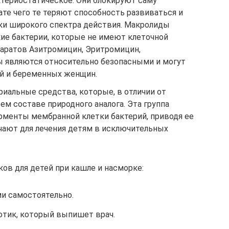
ктериостатическое. Они блокируют саму
тате чего те теряют способность развиваться и
ки широкого спектра действия. Макролиды
ие бактерии, которые не имеют клеточной
паратов Азитромицин, Эритромицин,
 являются относительно безопасными и могут
ей и беременных женщин.
иальные средства, которые, в отличии от
ем составе природного аналога. Эта группа
менты мембранной клетки бактерий, приводя ее
ачают для лечения детям в исключительных
ов для детей при кашле и насморке:
ми самостоятельно.
отик, который выпишет врач.