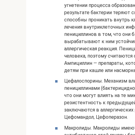
угнетении процесса образова
результате бактерии теряют 
способны проникать внутрь кл
лечения внутриклеточных инф
пенициллинов в том, что они 
вырабатывают к ним устойчи
аллергическая реакция. Пениц
человека, поэтому считаются
Ампициллин — препараты, кот
детям при кашле или насморке
Цефалоспорины. Механизм вли
пенициллинами (бактерицидно
что они могут влиять на те м
резистентность к предыдущей
заключаются в аллергических
Цефомандол, Цефоперазон.
Макролиды. Макролиды имеют