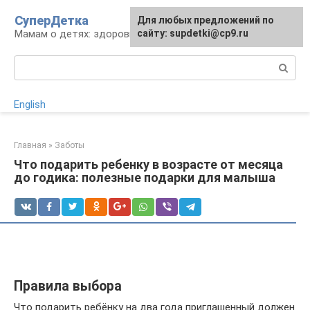
Перейти
СуперДетка
Для любых предложений по
к
Мамам о детях: здоровье, уход, развитие
сайту: supdetki@cp9.ru
контенту
Поиск:
English
Главная
»
Заботы
Что подарить ребенку в возрасте от месяца
до годика: полезные подарки для малыша
Правила выбора
Что подарить ребёнку на два года приглашенный должен