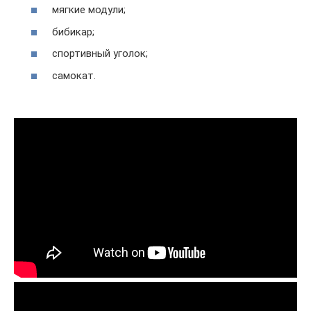
мягкие модули;
бибикар;
спортивный уголок;
самокат.