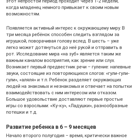
этот непростой период проходит через 1-2 недели,
когда младенец немного привыкает к своим новым
возможностям.
Появляется активный интерес к окружающему миру. В
три месяца ребёнок способен следить взглядом за
игрушкой, поворачивая голову вслед. В шесть – уже
легко может дотянуться до неё рукой и отправить в
рот. Исследование мира «на зуб» является таким же
важным каналом восприятия, как зрение или слух.
Возникает первый предвестник речи – гуление: напевные
звуки, состоящие из повторяющихся слогов: «гули-гули-
гули», «аляля» и т.п. Ребёнок разделяет окружающих
людей на знакомых и незнакомых и отвечает на попытки
взаимодействовать с ним интересом или отказом.
Большое удовольствие доставляют первые простые
игры со взрослыми: «Ку-ку», «Ладушки», разнообразные
потешки и т.д.
Развитие ребенка в 6 – 9 месяцев
Начало второго полугодия – время, критически важное