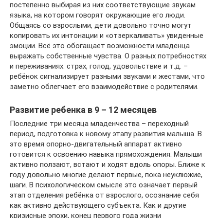
постепенно выбирая из них соответствующие звукам
языка, на котором говорят окружающие его люди.
Общаясь со взрослыми, дети довольно точно могут
копировать их интонации и «отзеркаливать» увиденные
эмоции. Всё это обогащает возможности младенца
выражать собственные чувства. О разных потребностях
и переживаниях: страх, голод, удовольствие и т.д. –
ребёнок сигнализирует разными звуками и жестами, что
заметно облегчает его взаимодействие с родителями.
Развитие ребенка в 9 – 12 месяцев
Последние три месяца младенчества – переходный
период, подготовка к новому этапу развития малыша. В
это время опорно-двигательный аппарат активно
готовится к освоению навыка прямохождения. Малыши
активно ползают, встают и ходят вдоль опоры. Ближе к
году довольно многие делают первые, пока неуклюжие,
шаги. В психологическом смысле это означает первый
этап отделения ребёнка от взрослого, осознание себя
как активно действующего субъекта. Как и другие
кризисные эпохи, конец первого года жизни