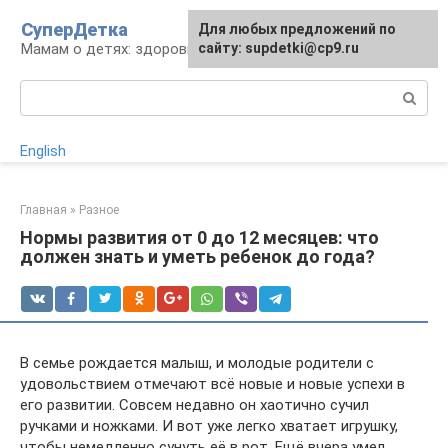
Перейти
СуперДетка
Для любых предложений по
к
Мамам о детях: здоровье, уход, развитие
сайту: supdetki@cp9.ru
контенту
Поиск:
English
Главная
»
Разное
Нормы развития от 0 до 12 месяцев: что
должен знать и уметь ребенок до года?
В семье рождается малыш, и молодые родители с
удовольствием отмечают всё новые и новые успехи в
его развитии. Совсем недавно он хаотично сучил
ручками и ножками. И вот уже легко хватает игрушку,
чтобы немедленно сунуть её в рот. Ещё вчера умел