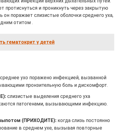
ывающих инфекции верхних дыхательных путей.
т протиснуться и проникнуть через закрытую
сь он поражает слизистые оболочки среднего уха,
дним отитом .
ть гематокрит у детей
:
среднее ухо поражено инфекцией, вызванной
зывающими пронзительную боль и дискомфорт.
E):
слизистые выделения среднего уха
ажаются патогенами, вызывающими инфекцию.
 выпотом (ПРИХОДИТЕ):
когда слизь постоянно
рование в среднем ухе, вызывая повторные