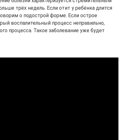
чение болезни характеризуется стремительным
ольше трёх недель. Если отит у ребёнка длится
говорим о подострой форме. Если острое
стрый воспалительный процесс неправильно,
ого процесса. Такое заболевание уже будет