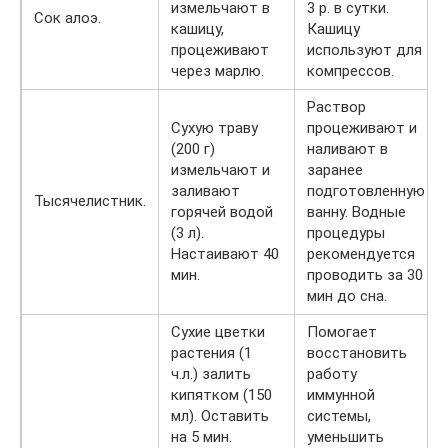
измельчают в
3 р. в сутки.
Сок алоэ.
кашицу,
Кашицу
процеживают
используют для
через марлю.
компрессов.
Раствор
Сухую траву
процеживают и
(200 г)
наливают в
измельчают и
заранее
заливают
подготовленную
Тысячелистник.
горячей водой
ванну. Водные
(3 л).
процедуры
Настаивают 40
рекомендуется
мин.
проводить за 30
мин до сна.
Сухие цветки
Помогает
растения (1
восстановить
ч.л.) залить
работу
кипятком (150
иммунной
мл). Оставить
системы,
на 5 мин.
уменьшить