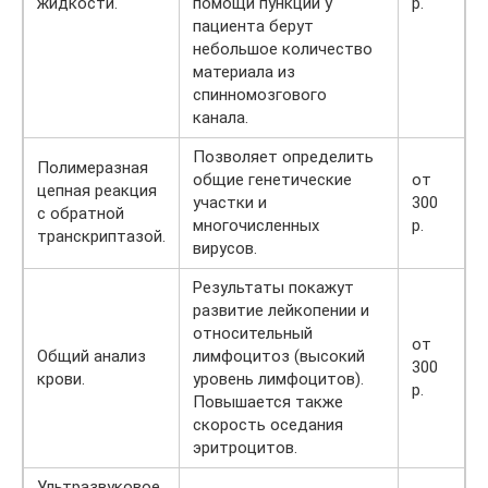
жидкости.
помощи пункции у
р.
пациента берут
небольшое количество
материала из
спинномозгового
канала.
Позволяет определить
Полимеразная
общие генетические
от
цепная реакция
участки и
300
с обратной
многочисленных
р.
транскриптазой.
вирусов.
Результаты покажут
развитие лейкопении и
относительный
от
Общий анализ
лимфоцитоз (высокий
300
крови.
уровень лимфоцитов).
р.
Повышается также
скорость оседания
эритроцитов.
Ультразвуковое