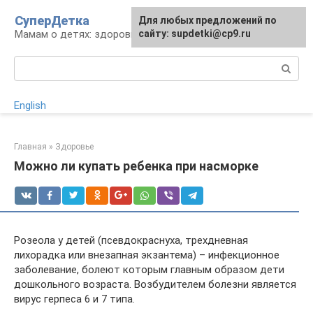
Перейти
СуперДетка
Для любых предложений по
к
Мамам о детях: здоровье, уход, развитие
сайту: supdetki@cp9.ru
контенту
Поиск:
English
Главная
»
Здоровье
Можно ли купать ребенка при насморке
Розеола у детей (псевдокраснуха, трехдневная
лихорадка или внезапная экзантема) – инфекционное
заболевание, болеют которым главным образом дети
дошкольного возраста. Возбудителем болезни является
вирус герпеса 6 и 7 типа.