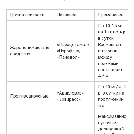
Группа лекарств
Название
Применение
По 10-15 мг
на 1 кг по 4 р.
в сутки.
«Парацетамол»,
Временной
Жаропонижающие
«Нурофен»,
интервал
средства.
«Панадол».
между
приемами
составляет
4-6 ч.
По 20 мг/кг 4
«Ацикловир»,
р. в сутки на
Противовирусные.
«Зовиракс».
протяжении
5 д.
Максимально
суточная
дозировка 2