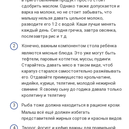
сдобрить маслом. Однако также допускается и
варка на молоке, но не стоит забывать, что
малышу нельзя давать цельное молоко,
разводите его 1:2 с водой. Каши лучше менять
каждый день. Сегодня гречка, завтра овсянка,
послезавтра рис и т.д.
Конечно, важным компонентом стола ребёнка
являются мясные блюда. Это уже могут быть
тефтели, паровые котлетки, муссы, пудинги.
Старайтесь давать мясо в таком виде, чтоб
карапуз старался самостоятельно разжёвывать
его. Отдавайте преимущество крольчатине,
индейке, курице, телятине, молодой нежирной
свинине. Я своему сыну до годика давала только
кролятину и телятину.
Рыба тоже должна находиться в рационе крохи.
Малыш всё ещё должен избегать
представителей жирных сортов и красных видов.
Творог, йогурт и кефир важны для правильной