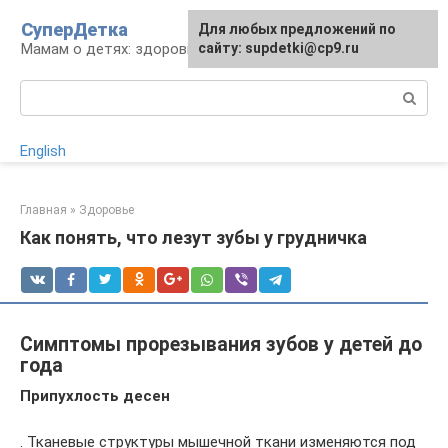
Перейти
СуперДетка
Для любых предложений по
к
Мамам о детях: здоровье, уход, развитие
сайту: supdetki@cp9.ru
контенту
Поиск:
English
Главная
»
Здоровье
Как понять, что лезут зубы у грудничка
Симптомы прорезывания зубов у детей до
года
Припухлость десен
. Тканевые структуры мышечной ткани изменяются под