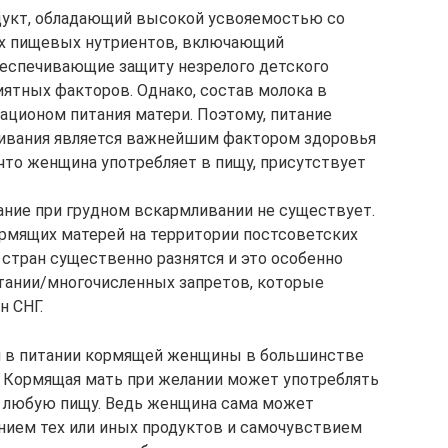
дукт, обладающий высокой усвояемостью со
х пищевых нутриентов, включающий
беспечивающие защиту незрелого детского
иятных факторов. Однако, состав молока в
ационом питания матери. Поэтому, питание
ивания является важнейшим фактором здоровья
 что женщина употребляет в пищу, присутствует
тание при грудном вскармливании не существует.
рмящих матерей на территории постсоветских
 стран существенно разнятся и это особенно
итании/многочисленных запретов, которые
н СНГ.
ния в питании кормящей женщины в большинстве
. Кормящая мать при желании может употреблять
и любую пищу. Ведь женщина сама может
нием тех или иных продуктов и самочувствием