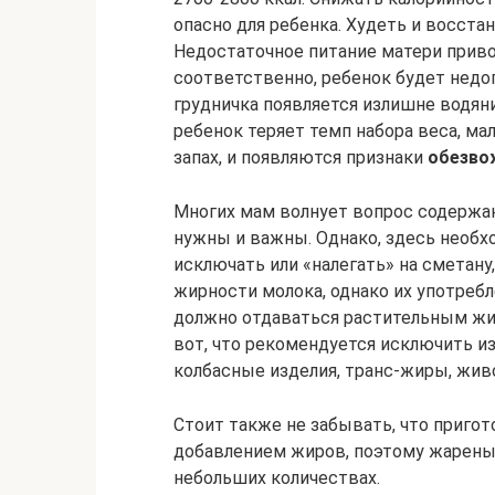
опасно для ребенка. Худеть и восста
Недостаточное питание матери приво
соответственно, ребенок будет недо
грудничка появляется излишне водяни
ребенок теряет темп набора веса, ма
запах, и появляются признаки
обезво
Многих мам волнует вопрос содержан
нужны и важны. Однако, здесь необх
исключать или «налегать» на сметану
жирности молока, однако их употреб
должно отдаваться растительным жира
вот, что рекомендуется исключить из
колбасные изделия, транс-жиры, жив
Стоит также не забывать, что приго
добавлением жиров, поэтому жареные
небольших количествах.