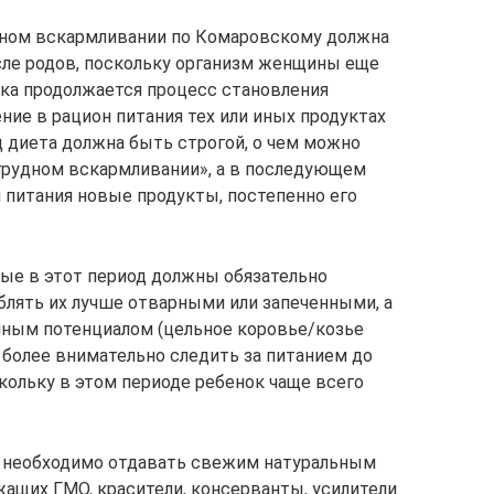
удном вскармливании по Комаровскому должна
сле родов, поскольку организм женщины еще
нка продолжается процесс становления
ние в рацион питания тех или иных продуктах
ц диета должна быть строгой, о чем можно
грудном вскармливании», а в последующем
 питания новые продукты, постепенно его
рые в этот период должны обязательно
блять их лучше отварными или запеченными, а
нным потенциалом (цельное коровье/козье
т более внимательно следить за питанием до
кольку в этом периоде ребенок чаще всего
 необходимо отдавать свежим натуральным
жащих ГМО, красители, консерванты, усилители