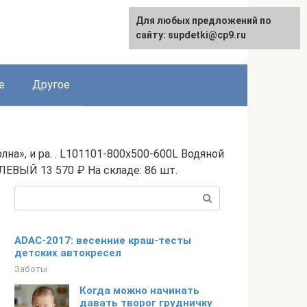
Для любых предложений по
English
сайту: supdetki@cp9.ru
е
Другое
а», и ра. . L101101-800x500-600L Водяной
ЛЕВЫЙ 13 570 ₽ На складе: 86 шт.
Поиск:
ADAC-2017: весенние краш-тесты
детских автокресел
Заботы
Когда можно начинать
давать творог грудничку