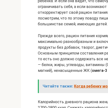
ребенка. И если она видит, что само
ограничивать себя, а если возникают 
откорректирует свой рацион питания.
посмотрим, что по этому поводу пиш
большинстве семей, имеющих детей.
Прежде всего, рацион питания корм
максимально разнообразным и включ
продукты без добавок, творог, диети
Основным принципом составления рац
то есть оно должно содержать все 
— белки, жиры, углеводы, витамины (С
магний), ненасыщенные ЖК (
омега-3
Читайте также:
Когда ребенку мо
Калорийность дневного рациона жен
2700-2800 ккал. Снижать калорийност