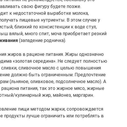
навливать свою фигуру будете позже.
дит к недостаточной выработке молока,
получать пищевые нутриенты. В этом случае у
стый, близкий по консистенции к воде стул,
лыш вялый, много спит, моча приобретает резкий
живания
(западение родничка).
ия жиров в рационе питания. Жиры однозначно
одима «золотая середина». Не следует полностью
, сливки, сливочное масло с целью повышения
ление должно быть ограниченным. Предпочтение
м (льняное, оливковое, подсолнечное масло). А
 рациона питания, так это жирное мясо, жирные
отный/кулинарный жир, майонез, маргарин.
товление пищи методом жарки, сопровождается
 продукты лучше ограничить или потреблять в