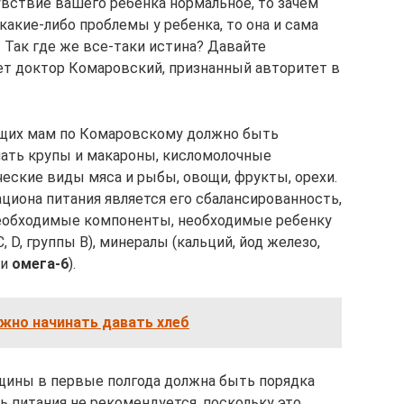
чувствие вашего ребенка нормальное, то зачем
какие-либо проблемы у ребенка, то она и сама
 Так где же все-таки истина? Давайте
ет доктор Комаровский, признанный авторитет в
ящих мам по Комаровскому должно быть
ать крупы и макароны, кисломолочные
ческие виды мяса и рыбы, овощи, фрукты, орехи.
иона питания является его сбалансированность,
необходимые компоненты, необходимые ребенку
, D, группы В), минералы (кальций, йод железо,
и
омега-6
).
жно начинать давать хлеб
щины в первые полгода должна быть порядка
ь питания не рекомендуется, поскольку это