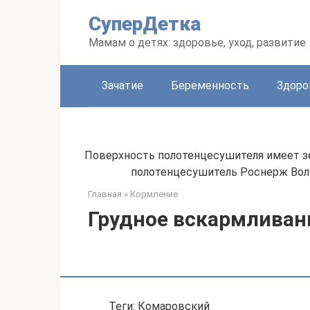
Перейти
СуперДетка
к
контенту
Мамам о детях: здоровье, уход, развитие
Зачатие
Беременность
Здоро
Поверхность полотенцесушителя имеет зер
полотенцесушитель Роснерж Вол
Главная
»
Кормление
Грудное вскармливан
Теги: Комаровский