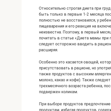
Относительно строгая диета при гр
быть только в первые 1-2 месяца по
полностью не восстановился, у ребе
пищеварения и его реакция на включе
неизвестна. Поэтому, в первый меся
почитать в статье «Диета мамы при 
следует осторожно вводить в рацион
расширяя.
Особенно это касается овощей, кото
присутствовать в рационе, но употре
также продуктов с высоким аллерге
молоко, какао и кофе). Также следуе
трехмесячного возраста ребенка, пос
подвержен коликам.
При выборе продуктов предпочтение
продуктам, избегая продуктов, содер